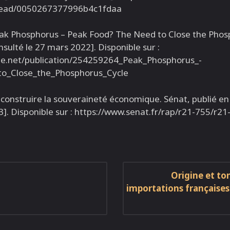
/read/0050267377996b4c1fdaa
eak Phosphorus – Peak Food? The Need to Close the Pho
nsulté le 27 mars 2022]. Disponible sur :
te.net/publication/254259264_Peak_Phosphorus_-
o_Close_the_Phosphorus_Cycle
econstruire la souveraineté économique. Sénat, publié e
3]. Disponible sur : https://www.senat.fr/rap/r21-755/r21
Origine et to
importations françaises