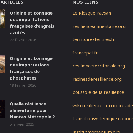
 ARTICLES
NOS LIENS
Origine et tonnage
Le Kiosque Paysan
des importations
françaises d’engrais
resiliencealimentaire.org
azotés
territoiresfertiles.fr
22 février 2026
francepat.fr
Origine et tonnage
des importations
resilienceterritoriale.org
françaises de
phosphates
racinesderesilience.org
19 février 2026
boussole de la résilience
Quelle résilience
wiki.resilience-territoire.ad
alimentaire pour
Nantes Métropole ?
transitionsystemique.notion.
5 janvier 2025
institutmomentum.org