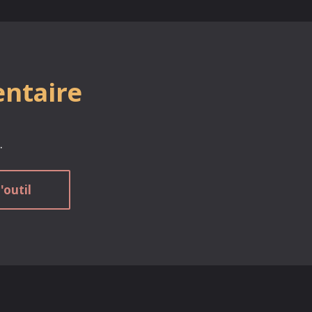
entaire
.
'outil