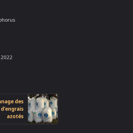
sphorus
n 2022
-
nnage des
 d’engrais
azotés