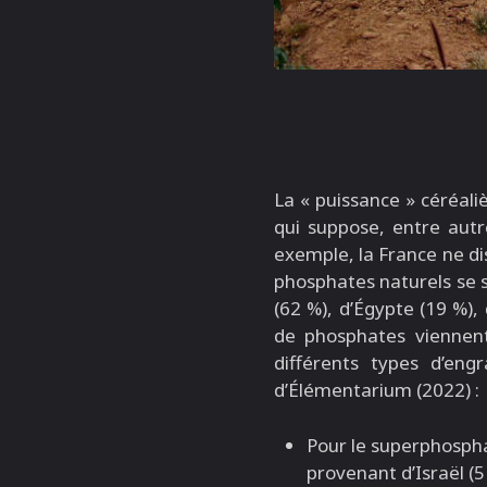
La « puissance » céréaliè
qui suppose, entre autr
exemple, la France ne di
phosphates naturels se 
(62 %), d’Égypte (19 %),
de phosphates viennent
différents types d’en
d’Élémentarium (2022) :
Pour le superphospha
provenant d’Israël (5