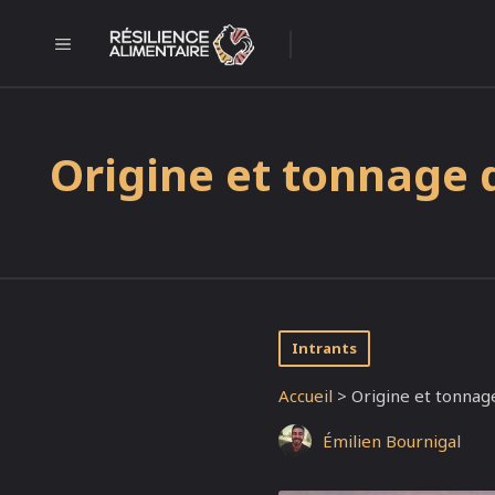
Aller
au
l
MENU
contenu
Origine et tonnage 
Intrants
Accueil
>
Origine et tonnag
Émilien Bournigal