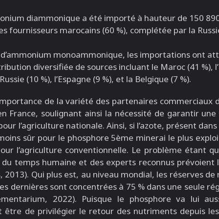
nium diammonique a été importé à hauteur de 150 890
 fournisseurs marocains (60 %), complétée par la Russie
 d’ammonium monoammonique, les importations ont att
ribution diversifiée de sources incluant le Maroc (41 %), l
 Russie (10 %), l’Espagne (9 %), et la Belgique (7 %).
l’importance de la variété des partenaires commerciaux 
 France, soulignant ainsi la nécessité de garantir une 
ur l’agriculture nationale. Ainsi, si l’azote, présent dans 
 moins sûr pour le phosphore 5ème minerai le plus expl
our l’agriculture conventionnelle. Le problème étant qu
le du temps humaine et des experts reconnus prévoient 
 2013). Qui plus est, au niveau mondial, les réserves d
es dernières sont concentrées à 75 % dans une seule rég
lementarium, 2022). Puisque le phosphore va lui au
it être de privilégier le retour des nutriments depuis le